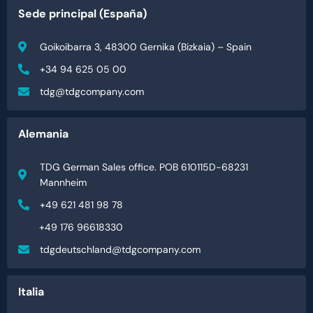
Sede principal (España)
Goikoibarra 3, 48300 Gernika (Bizkaia) – Spain
+34 94 625 05 00
tdg@tdgcompany.com
Alemania
TDG German Sales office. POB 610115D-68231
Mannheim
+49 621 481 98 78
+49 176 96618330
tdgdeutschland@tdgcompany.com
Italia